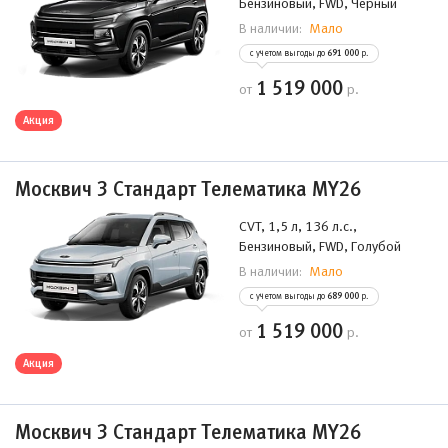
Бензиновый, FWD, Черный
Мало
В наличии:
с учетом выгоды до
691 000
р.
1 519 000
от
р.
Акция
Москвич 3 Стандарт Телематика MY26
CVT, 1,5 л, 136 л.с.,
Бензиновый, FWD, Голубой
Мало
В наличии:
с учетом выгоды до
689 000
р.
1 519 000
от
р.
Акция
Москвич 3 Стандарт Телематика MY26