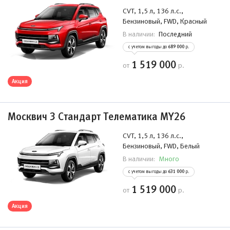
CVT, 1,5 л, 136 л.с.,
Бензиновый, FWD, Красный
Последний
В наличии:
с учетом выгоды до
689 000
р.
1 519 000
от
р.
Акция
Москвич 3 Стандарт Телематика MY26
CVT, 1,5 л, 136 л.с.,
Бензиновый, FWD, Белый
Много
В наличии:
с учетом выгоды до
631 000
р.
1 519 000
от
р.
Акция