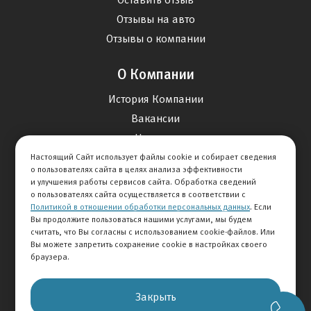
Отзывы на авто
Отзывы о компании
О Компании
История Компании
Вакансии
Новости
Настоящий Сайт использует файлы cookie и собирает сведения
о пользователях сайта в целях анализа эффективности
Карта сайта
и улучшения работы сервисов сайта. Обработка сведений
о пользователях сайта осуществляется в соответствии с
Политикой в отношении обработки персональных данных
. Если
Контакты
Вы продолжите пользоваться нашими услугами, мы будем
считать, что Вы согласны с использованием cookie-файлов. Или
Вы можете запретить сохранение cookie в настройках своего
+7 495 292-60-60
браузера.
Клиентская служба
Закрыть
© 2026 АВТОМИР