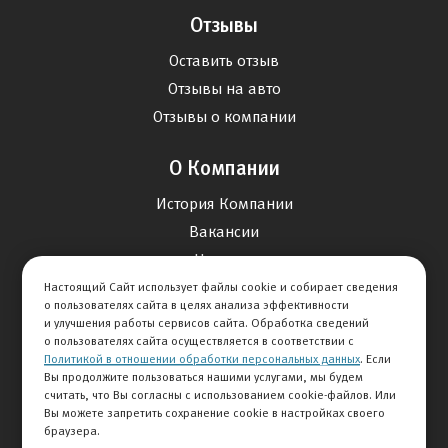
Отзывы
Оставить отзыв
Отзывы на авто
Отзывы о компании
О Компании
История Компании
Вакансии
Новости
Настоящий Сайт использует файлы cookie и собирает сведения
о пользователях сайта в целях анализа эффективности
Карта сайта
и улучшения работы сервисов сайта. Обработка сведений
о пользователях сайта осуществляется в соответствии с
Политикой в отношении обработки персональных данных
. Если
Контакты
Вы продолжите пользоваться нашими услугами, мы будем
считать, что Вы согласны с использованием cookie-файлов. Или
Вы можете запретить сохранение cookie в настройках своего
+7 495 292-60-60
браузера.