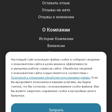
Оставить отзыв
Отзывы на авто
Отзывы о компании
О Компании
История Компании
Вакансии
Новости
Настоящий Сайт использует файлы cookie и собирает сведения
о пользователях сайта в целях анализа эффективности
Карта сайта
и улучшения работы сервисов сайта. Обработка сведений
о пользователях сайта осуществляется в соответствии с
Политикой в отношении обработки персональных данных
. Если
Контакты
Вы продолжите пользоваться нашими услугами, мы будем
считать, что Вы согласны с использованием cookie-файлов. Или
Вы можете запретить сохранение cookie в настройках своего
+7 495 292-60-60
браузера.
Клиентская служба
Закрыть
© 2026 АВТОМИР