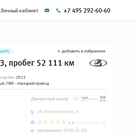
+7 495 292-60-60
Личный кабинет
добавить в избранное
ый ПТС
3, пробег 52 111 км
водства:
2023
вый, FWD - передний привод
Дилерский центр
ул. Космонавтов, 6
4.9
600 отзывов
ежедневно: 9:00-21:00