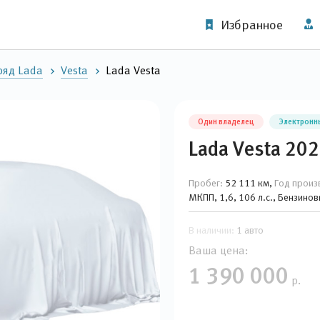
Избранное
ряд Lada
Vesta
Lada Vesta
Один владелец
Электронн
Lada Vesta 202
Пробег:
52 111 км,
Год произ
МКПП, 1,6, 106 л.с., Бензино
В наличии:
1 авто
Ваша цена:
1 390 000
р.