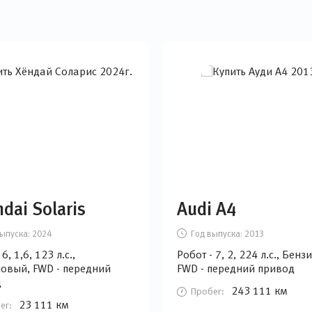
dai Solaris
Audi A4
ыпуска:
2024
Год выпуска:
2013
6, 1,6, 123 л.с.,
Робот - 7, 2, 224 л.с., Бен
овый, FWD - передний
FWD - передний привод
д
243 111 км
Пробег:
23 111 км
ег: