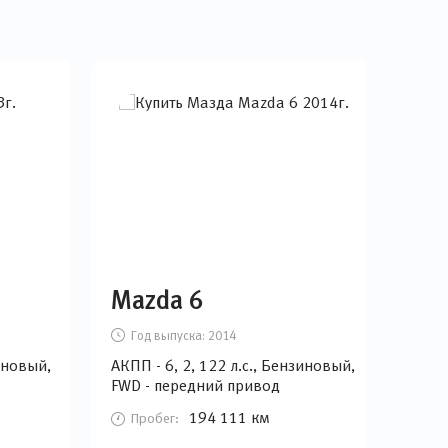
Mazda 6
Vo
Год выпуска:
2014
Г
зиновый,
АКПП - 6, 2, 122 л.с., Бензиновый,
АКПП
FWD - передний привод
Бен
при
194 111 км
Пробег:
П