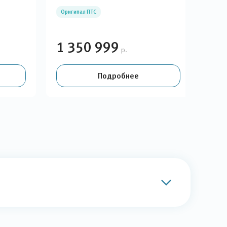
Оригинал ПТС
Оди
1 350 999
1 
р.
Подробнее