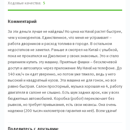
Ходовые качества:
5
Комментарий
За эти деньги лучше не найдешь! Но цена на Haval растет быстрее,
чем у конкурентов. Единственное, что меня не устраивает –
работа дворников и расход топлива в городе. В остальном
недостатков не заметил. Раньше я смотрел на Китай с улыбкой,
пока не прокатился на Джолионе у своих знакомых. Это и стало
решением купить эту машину. Приятные фишки – бесключевой
доступ и автозапуск через приложение My Haval на телефоне. До
140 км/ч он едет уверенно, но потом уже тяжело, ведь у него
высокий и квадратный кузов. Эта машина не для гонок, но все
равно быстрая. Салон просторный, музыка хорошая на 4, работу
двигателя в салоне не слышно. Есть шум задних арок, как у всех
бюджетных автомобилей. Коробка (робот) переключает без
рывков, но требует привыкания, есть свои нюансы. Она очень
надежна (200 тысяч километров гарантия на неё). Всем удачи!
Поделитесь с друзьями: