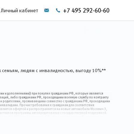
+7 495 292-60-60
Личный кабинет
х семьям, людям с инвалидностью, выгоду 10%**
иями и дополнениями)) при покупке гражданами РФ, которые являются
заций, либо гражданами РФ, проходящими военную службу по контракту
 или родителями, проживающими совместно с гражданами РФ, проходящими
 инвалидами. Прочие требования к гражданам для соответствия
является офертой и распространяется на новые автомобили Москвич 3,
участников программы автокредитования с государственной поддержкой.
 и риски. **Выгода в размере 10% от стоимости автомобиля в рамках
Российской Федерации, которые имеют двух и более несовершеннолетних
й версии Постановления №364 от 16.04.2015. Предложение ограничено
25) и в 2026г., стоимостью не более 2 миллионов рублей. Подробности у
риски.