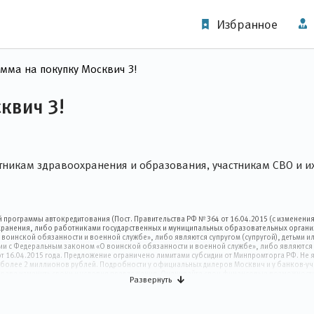
Избранное
мма на покупку Москвич 3!
квич 3!
тникам здравоохранения и образования, участникам СВО и и
й программы автокредитования (Пост. Правительства РФ № 364 от 16.04.2015 (с изменен
хранения, либо работниками государственных и муниципальных образовательных органи
 воинской обязанности и военной службе», либо являются супругом (супругой), детьми
вии с Федеральным законом «О воинской обязанности и военной службе», либо являются
 16.04.2015 года. Предложение ограничено лимитами субсидии от Минпромторга РФ. Не 
ю не более 2 миллионов рублей. Подробности у официальных дилеров Москвич и у банков-
» вправе изменить сроки и условия предложения. Оценивайте свои финансовые возможности
Развернуть
364 от 16.04.2015 (с изменениями и дополнениями)) может предоставляться гражданам 
очие требования к гражданам для соответствия госпрограмме зафиксированы в актуально
няется на новые автомобили Москвич 3, произведенные в 2025 г. (ЭПТС не ранее 01.12.20
дитования с государственной поддержкой. Оценивайте свои финансовые возможности и 