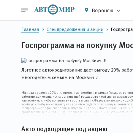
Воронеж
Главная
Спецпредложения и акции
Госпрогра
Госпрограмма на покупку Мос
Льготное автокредитование дает выгоду 20% рабо
многодетным семьям на Москвич 3
*Выгода в размере 20% от стоимости автомобиля в рамках Государственно
работниками медицинских организаций государственной системы здравоо
или военную службу по призыву в соответствии с Федеральным законом «О
военную службу по контракту или военную службу по призыву в соответст
госпрограмме зафиксированы в актуальной версии Постановления №364 от
произведенные в 2025г. (ЭПТС не ранее 01.12.2025) и 2026г., стоимость
Предложение действует с 17.03.2026 г. по 31.03.2026 г. АО МАЗ «Москвич
Государственной программы автокредитования (Пост. Правительства РФ № 
детей, в том числе находящихся под опекой или под попечительством. Пр
Авто подходящее под акцию
лимитами субсидии от Минпромторга РФ. Не является офертой и распростра
официальных дилеров Москвич и у банков-участников программы автокре