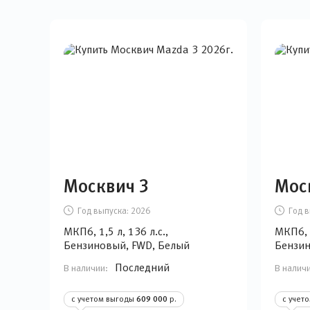
Москвич 3
Мос
Год выпуска:
2026
Год в
МКП6, 1,5 л, 136 л.с.,
МКП6, 1
Бензиновый, FWD, Белый
Бензин
Последний
В наличии:
В налич
с учетом выгоды
609 000
р.
с учет