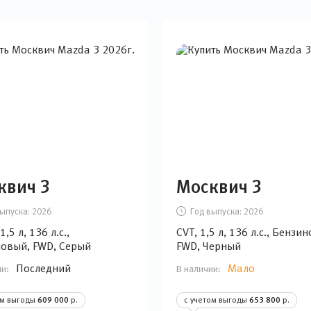
квич 3
Москвич 3
ыпуска:
2026
Год выпуска:
2026
,5 л, 136 л.с.,
CVT, 1,5 л, 136 л.с., Бензи
овый, FWD, Серый
FWD, Черный
Последний
Мало
ии:
В наличии:
ом выгоды
609 000
р.
с учетом выгоды
653 800
р.