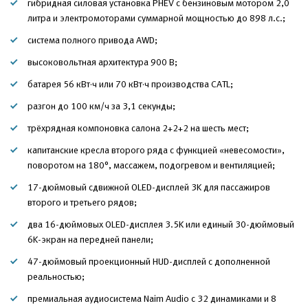
гибридная силовая установка PHEV с бензиновым мотором 2,0
литра и электромоторами суммарной мощностью до 898 л.с.;
система полного привода AWD;
высоковольтная архитектура 900 В;
батарея 56 кВт·ч или 70 кВт·ч производства CATL;
разгон до 100 км/ч за 3,1 секунды;
трёхрядная компоновка салона 2+2+2 на шесть мест;
капитанские кресла второго ряда с функцией «невесомости»,
поворотом на 180°, массажем, подогревом и вентиляцией;
17-дюймовый сдвижной OLED-дисплей 3K для пассажиров
второго и третьего рядов;
два 16-дюймовых OLED-дисплея 3.5K или единый 30-дюймовый
6K-экран на передней панели;
47-дюймовый проекционный HUD-дисплей с дополненной
реальностью;
премиальная аудиосистема Naim Audio с 32 динамиками и 8