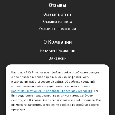
Отзывы
Оставить отзыв
Отзывы на авто
Отзывы о компании
О Компании
История Компании
Вакансии
Новости
Настоящий Сайт использует файлы cookie и собирает сведения
о пользователях сайта в целях анализа эффективности
Карта сайта
и улучшения работы сервисов сайта. Обработка сведений
о пользователях сайта осуществляется в соответствии с
Политикой в отношении обработки персональных данных
. Если
Контакты
Вы продолжите пользоваться нашими услугами, мы будем
считать, что Вы согласны с использованием cookie-файлов. Или
Вы можете запретить сохранение cookie в настройках своего
+7 495 292-60-60
браузера.