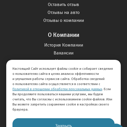
Оставить отзыв
Отзывы на авто
Отзывы о компании
О Компании
История Компании
Вакансии
Новости
Настоящий Сайт использует файлы cookie и собирает сведения
о пользователях сайта в целях анализа эффективности
Карта сайта
и улучшения работы сервисов сайта. Обработка сведений
о пользователях сайта осуществляется в соответствии с
Политикой в отношении обработки персональных данных
. Если
Контакты
Вы продолжите пользоваться нашими услугами, мы будем
считать, что Вы согласны с использованием cookie-файлов. Или
Вы можете запретить сохранение cookie в настройках своего
+7 495 292-60-60
браузера.
Клиентская служба
Закрыть