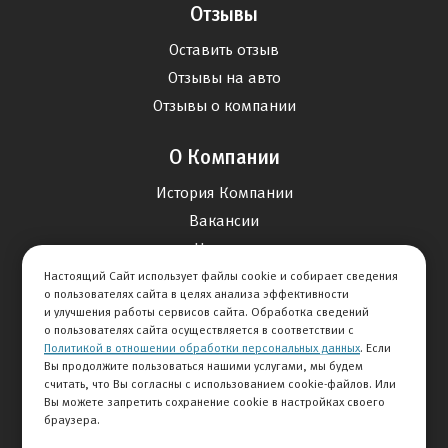
Отзывы
Оставить отзыв
Отзывы на авто
Отзывы о компании
О Компании
История Компании
Вакансии
Новости
Настоящий Сайт использует файлы cookie и собирает сведения
о пользователях сайта в целях анализа эффективности
Карта сайта
и улучшения работы сервисов сайта. Обработка сведений
о пользователях сайта осуществляется в соответствии с
Политикой в отношении обработки персональных данных
. Если
Контакты
Вы продолжите пользоваться нашими услугами, мы будем
считать, что Вы согласны с использованием cookie-файлов. Или
Вы можете запретить сохранение cookie в настройках своего
+7 495 292-60-60
браузера.
Клиентская служба