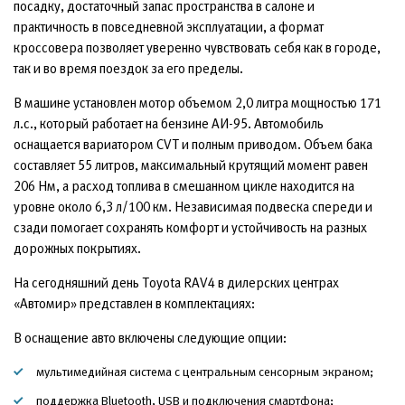
посадку, достаточный запас пространства в салоне и
практичность в повседневной эксплуатации, а формат
кроссовера позволяет уверенно чувствовать себя как в городе,
так и во время поездок за его пределы.
В машине установлен мотор объемом 2,0 литра мощностью 171
л.с., который работает на бензине АИ-95. Автомобиль
оснащается вариатором CVT и полным приводом. Объем бака
составляет 55 литров, максимальный крутящий момент равен
206 Нм, а расход топлива в смешанном цикле находится на
уровне около 6,3 л/100 км. Независимая подвеска спереди и
сзади помогает сохранять комфорт и устойчивость на разных
дорожных покрытиях.
На сегодняшний день Toyota RAV4 в дилерских центрах
«Автомир» представлен в комплектациях:
В оснащение авто включены следующие опции:
мультимедийная система с центральным сенсорным экраном;
поддержка Bluetooth, USB и подключения смартфона;