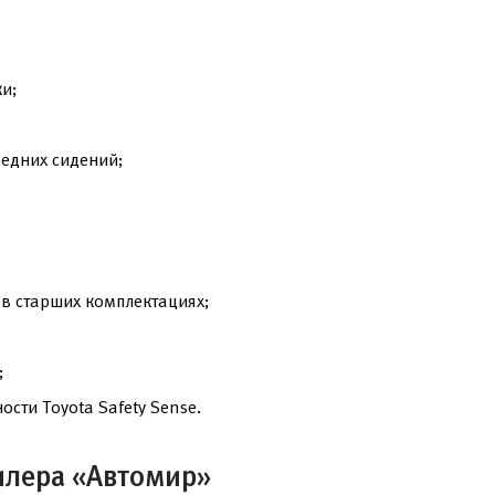
и;
редних сидений;
в старших комплектациях;
;
сти Toyota Safety Sense.
илера «Автомир»