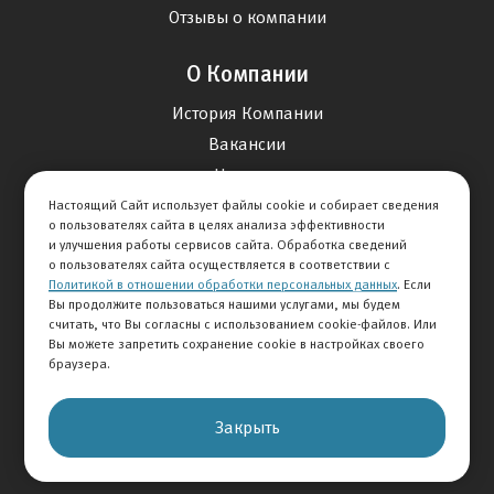
Отзывы о компании
О Компании
История Компании
Вакансии
Новости
Настоящий Сайт использует файлы cookie и собирает сведения
о пользователях сайта в целях анализа эффективности
Карта сайта
и улучшения работы сервисов сайта. Обработка сведений
о пользователях сайта осуществляется в соответствии с
Политикой в отношении обработки персональных данных
. Если
Контакты
Вы продолжите пользоваться нашими услугами, мы будем
считать, что Вы согласны с использованием cookie-файлов. Или
Вы можете запретить сохранение cookie в настройках своего
+7 495 292-60-60
браузера.
Клиентская служба
Закрыть
© 2026 АВТОМИР
Правовая информация