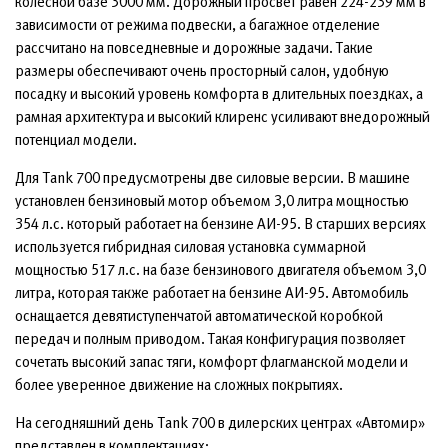
колесной базе 3000 мм. Дорожный просвет равен 224-239 мм в
зависимости от режима подвески, а багажное отделение
рассчитано на повседневные и дорожные задачи. Такие
размеры обеспечивают очень просторный салон, удобную
посадку и высокий уровень комфорта в длительных поездках, а
рамная архитектура и высокий клиренс усиливают внедорожный
потенциал модели.
Для Tank 700 предусмотрены две силовые версии. В машине
установлен бензиновый мотор объемом 3,0 литра мощностью
354 л.с. который работает на бензине АИ-95. В старших версиях
используется гибридная силовая установка суммарной
мощностью 517 л.с. на базе бензинового двигателя объемом 3,0
литра, которая также работает на бензине АИ-95. Автомобиль
оснащается девятиступенчатой автоматической коробкой
передач и полным приводом. Такая конфигурация позволяет
сочетать высокий запас тяги, комфорт флагманской модели и
более уверенное движение на сложных покрытиях.
На сегодняшний день Tank 700 в дилерских центрах «Автомир»
представлен в комплектациях: