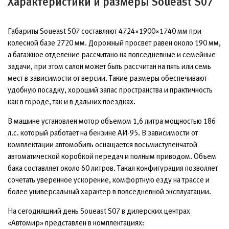
Характеристики и размеры Soueast S07
Габариты Soueast S07 составляют 4724×1900×1740 мм при
колесной базе 2720 мм. Дорожный просвет равен около 190 мм,
а багажное отделение рассчитано на повседневные и семейные
задачи, при этом салон может быть рассчитан на пять или семь
мест в зависимости от версии. Такие размеры обеспечивают
удобную посадку, хороший запас пространства и практичность
как в городе, так и в дальних поездках.
В машине установлен мотор объемом 1,6 литра мощностью 186
л.с. который работает на бензине АИ-95. В зависимости от
комплектации автомобиль оснащается восьмиступенчатой
автоматической коробкой передач и полным приводом. Объем
бака составляет около 60 литров. Такая конфигурация позволяет
сочетать уверенное ускорение, комфортную езду на трассе и
более универсальный характер в повседневной эксплуатации.
На сегодняшний день Soueast S07 в дилерских центрах
«Автомир» представлен в комплектациях: