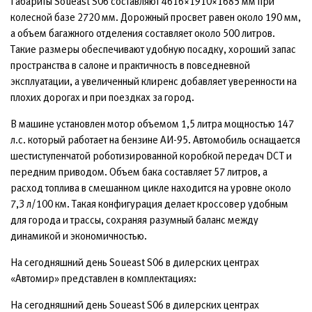
Габариты Soueast S06 составляют 4616×1910×1685 мм при
колесной базе 2720 мм. Дорожный просвет равен около 190 мм,
а объем багажного отделения составляет около 500 литров.
Такие размеры обеспечивают удобную посадку, хороший запас
пространства в салоне и практичность в повседневной
эксплуатации, а увеличенный клиренс добавляет уверенности на
плохих дорогах и при поездках за город.
В машине установлен мотор объемом 1,5 литра мощностью 147
л.с. который работает на бензине АИ-95. Автомобиль оснащается
шестиступенчатой роботизированной коробкой передач DCT и
передним приводом. Объем бака составляет 57 литров, а
расход топлива в смешанном цикле находится на уровне около
7,3 л/100 км. Такая конфигурация делает кроссовер удобным
для города и трассы, сохраняя разумный баланс между
динамикой и экономичностью.
На сегодняшний день Soueast S06 в дилерских центрах
«Автомир» представлен в комплектациях:
На сегодняшний день Soueast S06 в дилерских центрах