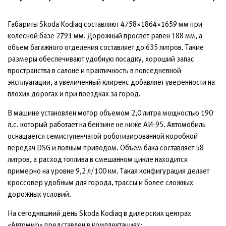
Габариты Skoda Kodiaq составляют 4758×1864×1659 мм при
колесной базе 2791 мм. Дорожный просвет равен 188 мм, а
объем багажного отделения составляет до 635 литров. Такие
размеры обеспечивают удобную посадку, хороший запас
пространства в салоне и практичность в повседневной
эксплуатации, а увеличенный клиренс добавляет уверенности на
плохих дорогах и при поездках за город.
В машине установлен мотор объемом 2,0 литра мощностью 190
л.с. который работает на бензине не ниже АИ-95. Автомобиль
оснащается семиступенчатой роботизированной коробкой
передач DSG и полным приводом. Объем бака составляет 58
литров, а расход топлива в смешанном цикле находится
примерно на уровне 9,2 л/100 км. Такая конфигурация делает
кроссовер удобным для города, трассы и более сложных
дорожных условий.
На сегодняшний день Skoda Kodiaq в дилерских центрах
«Автомир» представлен в комплектациях: