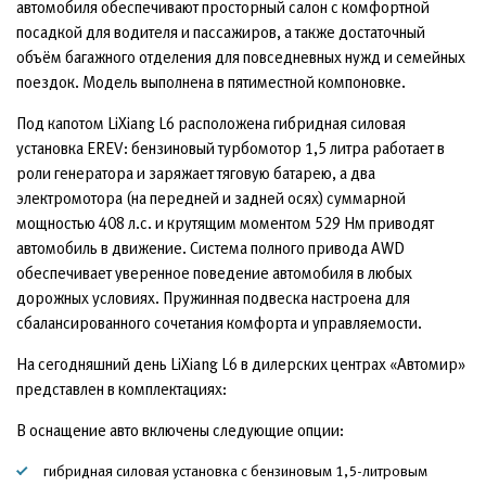
автомобиля обеспечивают просторный салон с комфортной
посадкой для водителя и пассажиров, а также достаточный
объём багажного отделения для повседневных нужд и семейных
поездок. Модель выполнена в пятиместной компоновке.
Под капотом LiXiang L6 расположена гибридная силовая
установка EREV: бензиновый турбомотор 1,5 литра работает в
роли генератора и заряжает тяговую батарею, а два
электромотора (на передней и задней осях) суммарной
мощностью 408 л.с. и крутящим моментом 529 Нм приводят
автомобиль в движение. Система полного привода AWD
обеспечивает уверенное поведение автомобиля в любых
дорожных условиях. Пружинная подвеска настроена для
сбалансированного сочетания комфорта и управляемости.
На сегодняшний день LiXiang L6 в дилерских центрах «Автомир»
представлен в комплектациях:
В оснащение авто включены следующие опции:
гибридная силовая установка с бензиновым 1,5-литровым