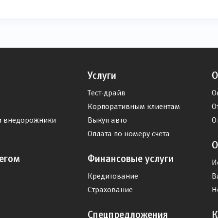
Услуги
О
Тест-драйв
О
Корпоративным клиентам
О
и внедорожники
Выкуп авто
О
Оплата по номеру счета
О
егом
Финансовые услуги
И
Кредитование
В
Страхование
Н
Спецпредложения
К