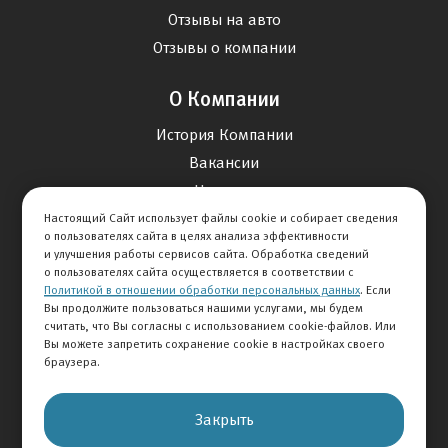
Отзывы на авто
Отзывы о компании
О Компании
История Компании
Вакансии
Новости
Настоящий Сайт использует файлы cookie и собирает сведения
о пользователях сайта в целях анализа эффективности
Карта сайта
и улучшения работы сервисов сайта. Обработка сведений
о пользователях сайта осуществляется в соответствии с
Политикой в отношении обработки персональных данных
. Если
Контакты
Вы продолжите пользоваться нашими услугами, мы будем
считать, что Вы согласны с использованием cookie-файлов. Или
Вы можете запретить сохранение cookie в настройках своего
+7 495 292-60-60
браузера.
Клиентская служба
Закрыть
© 2026 АВТОМИР