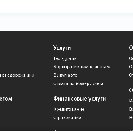
Услуги
О
Тест-драйв
О
Корпоративным клиентам
О
и внедорожники
Выкуп авто
О
Оплата по номеру счета
О
егом
Финансовые услуги
И
Кредитование
В
Страхование
Н
Спецпредложения
К