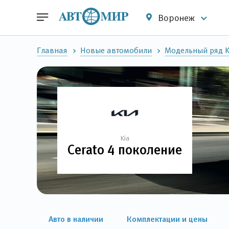
Воронеж
Главная
Новые автомобили
Модельный ряд K
Kia
Cerato 4 поколение
Авто в наличии
Комплектации и цены