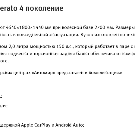
erato 4 поколение
ляют 4640×1800×1440 мм при колёсной базе 2700 мм. Размер
чность в повседневной эксплуатации. Кузов изготовлен по те
м 2,0 литра мощностью 150 л.с., который работает в паре с
няя подвеска и торсионная задняя балка обеспечивают комф
оге.
ерских центрах «Автомир» представлен в комплектациях:
;
дач;
ержкой Apple CarPlay и Android Auto;