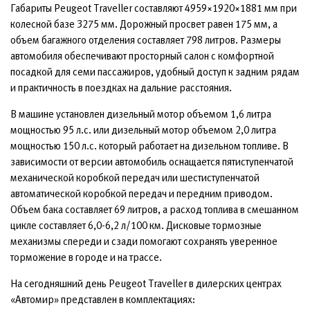
Габариты Peugeot Traveller составляют 4959×1920×1881 мм при
колесной базе 3275 мм. Дорожный просвет равен 175 мм, а
объем багажного отделения составляет 798 литров. Размеры
автомобиля обеспечивают просторный салон с комфортной
посадкой для семи пассажиров, удобный доступ к задним рядам
и практичность в поездках на дальние расстояния.
В машине установлен дизельный мотор объемом 1,6 литра
мощностью 95 л.с. или дизельный мотор объемом 2,0 литра
мощностью 150 л.с. который работает на дизельном топливе. В
зависимости от версии автомобиль оснащается пятиступенчатой
механической коробкой передач или шестиступенчатой
автоматической коробкой передач и передним приводом.
Объем бака составляет 69 литров, а расход топлива в смешанном
цикле составляет 6,0-6,2 л/100 км. Дисковые тормозные
механизмы спереди и сзади помогают сохранять уверенное
торможение в городе и на трассе.
На сегодняшний день Peugeot Traveller в дилерских центрах
«Автомир» представлен в комплектациях: