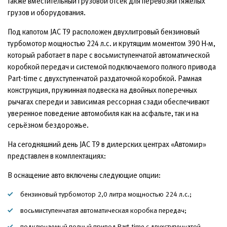
также вместительный грузовой отсек для перевозки тяжёлых
грузов и оборудования.
Под капотом JAC T9 расположен двухлитровый бензиновый
турбомотор мощностью 224 л.с. и крутящим моментом 390 Н·м,
который работает в паре с восьмиступенчатой автоматической
коробкой передач и системой подключаемого полного привода
Part-time с двухступенчатой раздаточной коробкой. Рамная
конструкция, пружинная подвеска на двойных поперечных
рычагах спереди и зависимая рессорная сзади обеспечивают
уверенное поведение автомобиля как на асфальте, так и на
серьёзном бездорожье.
На сегодняшний день JAC T9 в дилерских центрах «Автомир»
представлен в комплектациях:
В оснащение авто включены следующие опции:
бензиновый турбомотор 2,0 литра мощностью 224 л.с.;
восьмиступенчатая автоматическая коробка передач;
подключаемый полный привод Part-time с двухступенчатой