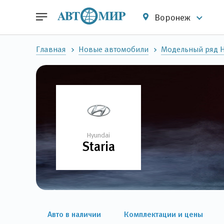
Воронеж
Главная
Новые автомобили
Модельный ряд 
Hyundai
Staria
Авто в наличии
Комплектации и цены