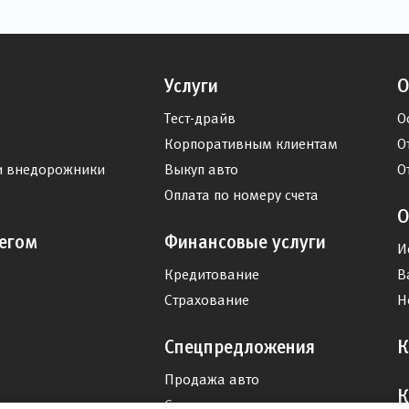
Услуги
О
Тест-драйв
О
Корпоративным клиентам
О
и внедорожники
Выкуп авто
О
Оплата по номеру счета
О
егом
Финансовые услуги
И
Кредитование
В
Страхование
Н
Спецпредложения
К
Продажа авто
К
Сервис