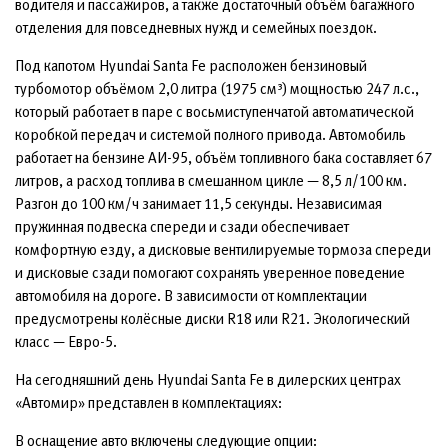
водителя и пассажиров, а также достаточный объём багажного
отделения для повседневных нужд и семейных поездок.
Под капотом Hyundai Santa Fe расположен бензиновый
турбомотор объёмом 2,0 литра (1975 см³) мощностью 247 л.с.,
который работает в паре с восьмиступенчатой автоматической
коробкой передач и системой полного привода. Автомобиль
работает на бензине АИ-95, объём топливного бака составляет 67
литров, а расход топлива в смешанном цикле — 8,5 л/100 км.
Разгон до 100 км/ч занимает 11,5 секунды. Независимая
пружинная подвеска спереди и сзади обеспечивает
комфортную езду, а дисковые вентилируемые тормоза спереди
и дисковые сзади помогают сохранять уверенное поведение
автомобиля на дороге. В зависимости от комплектации
предусмотрены колёсные диски R18 или R21. Экологический
класс — Евро-5.
На сегодняшний день Hyundai Santa Fe в дилерских центрах
«Автомир» представлен в комплектациях:
В оснащение авто включены следующие опции: