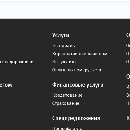
Услуги
О
Тест-драйв
О
Корпоративным клиентам
О
и внедорожники
Выкуп авто
О
Оплата по номеру счета
О
егом
Финансовые услуги
И
Кредитование
В
Страхование
Н
Спецпредложения
К
Продажа авто