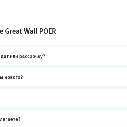
 Great Wall POER
едит или рассрочку?
ты нового?
лагаете?