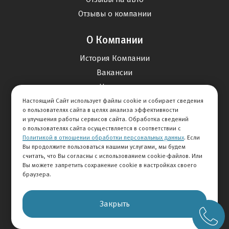
Отзывы о компании
О Компании
История Компании
Вакансии
Новости
Настоящий Сайт использует файлы cookie и собирает сведения
о пользователях сайта в целях анализа эффективности
Карта сайта
и улучшения работы сервисов сайта. Обработка сведений
о пользователях сайта осуществляется в соответствии с
Политикой в отношении обработки персональных данных
. Если
Контакты
Вы продолжите пользоваться нашими услугами, мы будем
считать, что Вы согласны с использованием cookie-файлов. Или
Вы можете запретить сохранение cookie в настройках своего
+7 495 292-60-60
браузера.
Клиентская служба
Закрыть
© 2026 АВТОМИР
Правовая информация