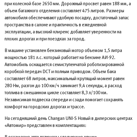
при колесной базе 2650 мм. Дорожный просвет равен 188 мм, а
объем багажного отделения составляет 475 литров. Размеры
автомобиля обеспечивают удобную посадку, достаточный запас
пространства в салоне и практичность в ежедневной
эксплуатации, а высокий клиренс добавляет уверенности на
плохих дорогах и при поездках за город.
В машине установлен бензиновый мотор объемом 1,5 литра
мощностью 181 л.с. который работает на бензине АИ-92.
Автомобиль оснащается семиступенчатой роботизированной
коробкой передач DCT и полным приводом. Объем бака
составляет 68 литров, максимальный крутящий момент равен
280 Нм, разгон до 100 км/ч занимает 9,4 секунды, а расход
топлива в смешанном цикле составляет 8,3 л/100 км.
Независимая подвеска спереди и сзади помогает сохранять
комфорт на городских дорогах и трассе.
На сегодняшний день Changan UNI-S Новый в дилерских центрах
«Автомир» представлен в комплектациях:
В оснащение авто включены следующие опции: