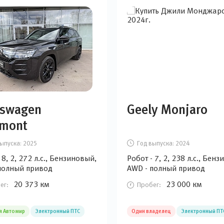
kswagen
Geely Monjaro
amont
ыпуска:
2025
Год выпуска:
2024
8, 2, 272 л.с., Бензиновый,
Робот - 7, 2, 238 л.с., Бен
полный привод
AWD - полный привод
20 373 км
23 000 км
ег:
Пробег:
я Автомир
Электронный ПТС
Один владелец
Электронный ПТ