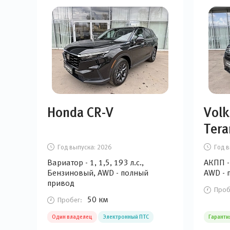
Honda CR-V
Vol
Ter
Год выпуска:
2026
Год в
Вариатор - 1, 1,5, 193 л.с.,
АКПП - 
Бензиновый, AWD - полный
AWD - 
привод
Проб
50 км
Пробег:
Один владелец
Электронный ПТС
Гаранти