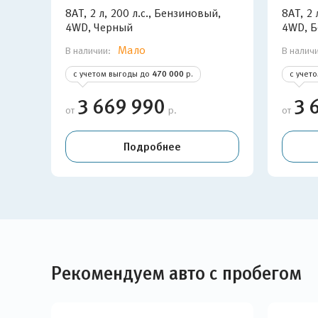
8AT, 2 л, 200 л.с., Бензиновый,
8AT, 2 
4WD, Черный
4WD, 
Мало
В наличии:
В налич
с учетом выгоды до
470 000
р.
с учет
3 669 990
3 
от
р.
от
Подробнее
Рекомендуем авто с пробегом