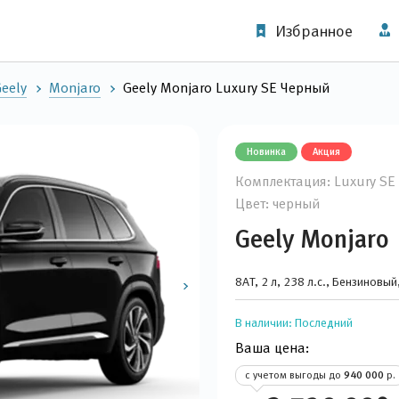
Избранное
eely
Monjaro
Geely Monjaro Luxury SE Черный
Новинка
Акция
Комплектация: Luxury SE
Цвет: черный
Geely Monjaro
8AT, 2 л, 238 л.с., Бензиновы
В наличии:
Последний
Ваша цена:
с учетом выгоды до
940 000
р.