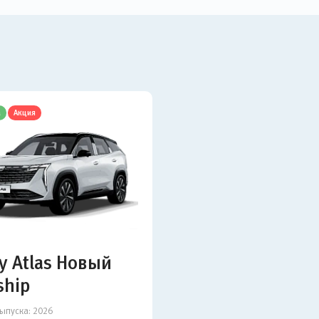
а
Акция
y Atlas Новый
ship
ыпуска:
2026