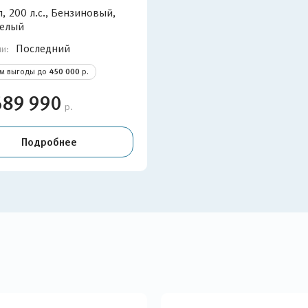
л, 200 л.с., Бензиновый,
Белый
Последний
ии:
ом выгоды до
450 000
р.
689 990
р.
Подробнее