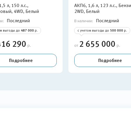
1,5 л, 150 л.с.,
АКП6, 1,6 л, 123 л.с., Бен
овый, 4WD, Белый
2WD, Белый
Последний
Последний
ии:
В наличии:
ом выгоды до
487 000
р.
с учетом выгоды до
500 000
р.
416 290
2 655 000
р.
от
р.
Подробнее
Подробнее