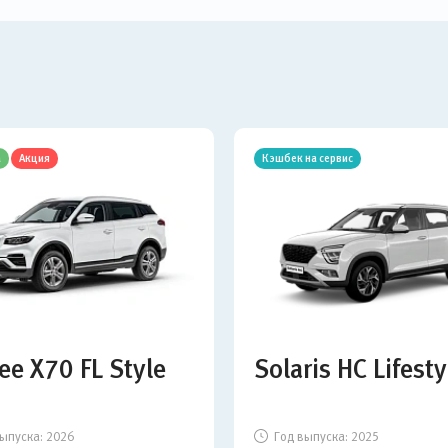
а
Акция
Кэшбек на сервис
ee X70 FL Style
Solaris HC Lifesty
ыпуска:
2026
Год выпуска:
2025