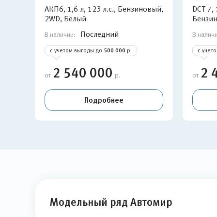
АКП6, 1,6 л, 123 л.с., Бензиновый,
DCT 7, 
2WD, Белый
Бензин
Последний
В наличии:
В налич
с учетом выгоды до
500 000
р.
с учет
2 540 000
2 
от
р.
от
Подробнее
Модельный ряд Автомир