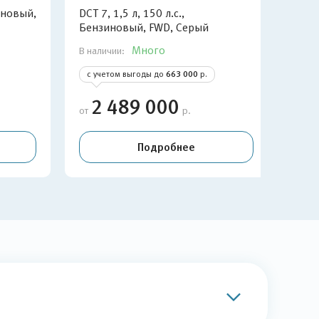
зиновый,
DCT 7, 1,5 л, 150 л.с.,
DCT 
Бензиновый, FWD, Серый
Бен
Много
В наличии:
В нал
с учетом выгоды до
663 000
р.
с у
2 489 000
2
от
р.
от
Подробнее