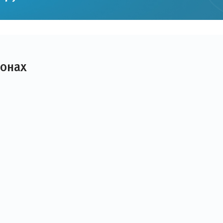
лонах