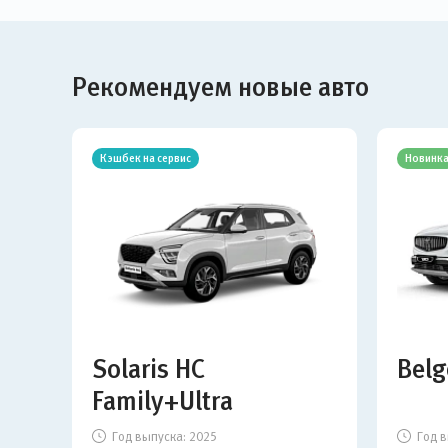
Рекомендуем новые авто
Кэшбек на сервис
Новинк
Solaris HC
Belg
Family+Ultra
Год выпуска:
2025
Год в