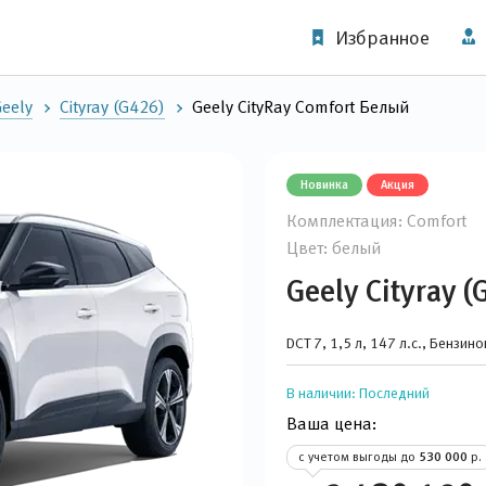
Избранное
eely
Cityray (G426)
Geely CityRay Comfort Белый
Новинка
Акция
Комплектация: Comfort
Цвет: белый
Geely Cityray (
DCT 7, 1,5 л, 147 л.с., Бензин
В наличии:
Последний
Ваша цена:
с учетом выгоды до
530 000
р.