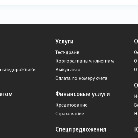
Услуги
О
Тест-драйв
О
Корпоративным клиентам
О
и внедорожники
Выкуп авто
О
Оплата по номеру счета
О
егом
Финансовые услуги
И
Кредитование
В
Страхование
Н
Спецпредложения
К