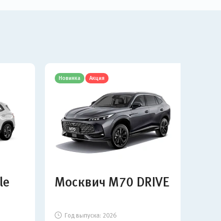
Новинка
Акция
Нов
le
Москвич М70 DRIVE
Мо
Год выпуска:
2026
Г